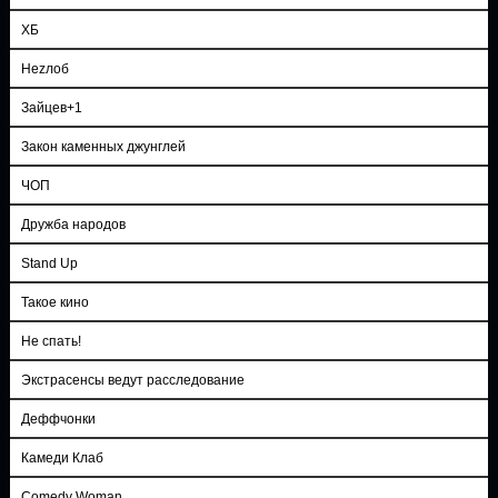
ХБ
Неzлоб
Зайцев+1
Закон каменных джунглей
ЧОП
Дружба народов
Stand Up
Такое кино
Не спать!
Экстрасенсы ведут расследование
Деффчонки
Камеди Клаб
Comedy Woman