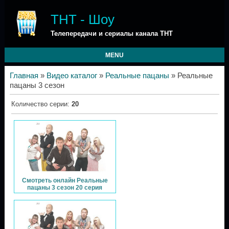
ТНТ - Шоу
Телепередачи и сериалы канала ТНТ
MENU
Главная
»
Видео каталог
»
Реальные пацаны
» Реальные
пацаны 3 сезон
Количество серии
:
20
Смотреть онлайн Реальные
пацаны 3 сезон 20 серия