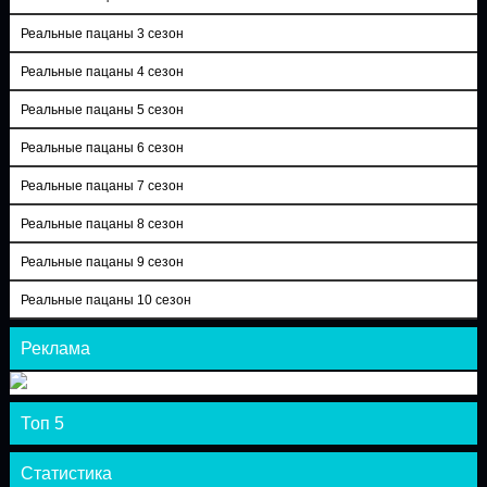
Реальные пацаны 3 сезон
Реальные пацаны 4 сезон
Реальные пацаны 5 сезон
Реальные пацаны 6 сезон
Реальные пацаны 7 сезон
Реальные пацаны 8 сезон
Реальные пацаны 9 сезон
Реальные пацаны 10 сезон
Реклама
Топ 5
Статистика