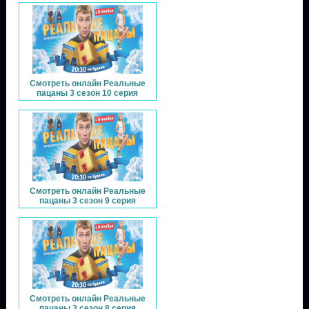
Смотреть онлайн Реальные
пацаны 3 сезон 10 серия
Смотреть онлайн Реальные
пацаны 3 сезон 9 серия
Смотреть онлайн Реальные
пацаны 3 сезон 8 серия