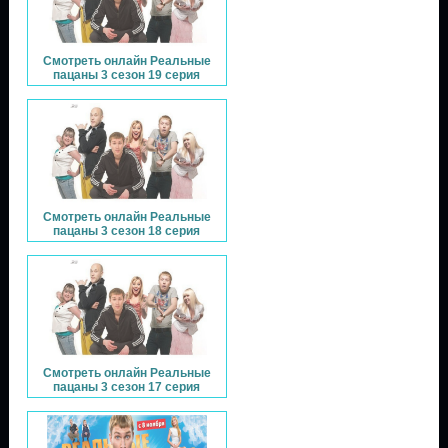
Смотреть онлайн Реальные
пацаны 3 сезон 19 серия
Смотреть онлайн Реальные
пацаны 3 сезон 18 серия
Смотреть онлайн Реальные
пацаны 3 сезон 17 серия