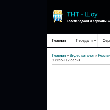
ТНТ - Шоу
Телепередачи и сериалы к
Главная
Передачи
Сер
Главная
»
Видео каталог
»
Реаль
3 сезон 12 серия