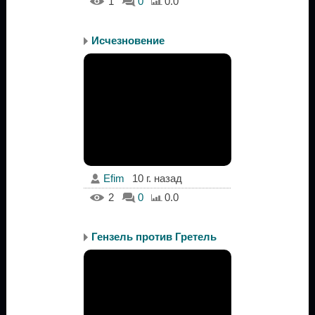
1
0
0.0
Исчезновение
Efim
10 г. назад
2
0
0.0
Гензель против Гретель