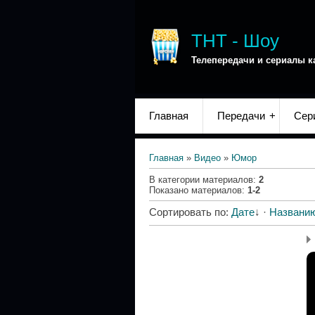
ТНТ - Шоу
Телепередачи и сериалы к
Главная
Передачи
Сер
Главная
»
Видео
»
Юмор
В категории материалов
:
2
Показано материалов
:
1-2
Сортировать по
:
Дате
↓
·
Названи