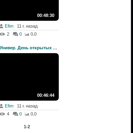
00:48:30
Efim
11 г. назад
2
0
0.0
Универ. День открытых д...
00:46:44
Efim
11 г. назад
4
0
0.0
1-2