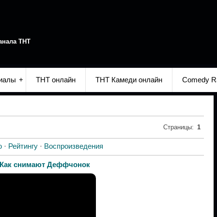
анала ТНТ
иалы
ТНТ онлайн
ТНТ Камеди онлайн
Comedy R
Страницы
:
1
ю
·
Рейтингу
·
Воспроизведения
Как снимают Деффчонок