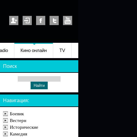
adio
Кино онлайн
TV
Поиск
Навигация:
Боевик
Вестерн
Исторические
Камедия