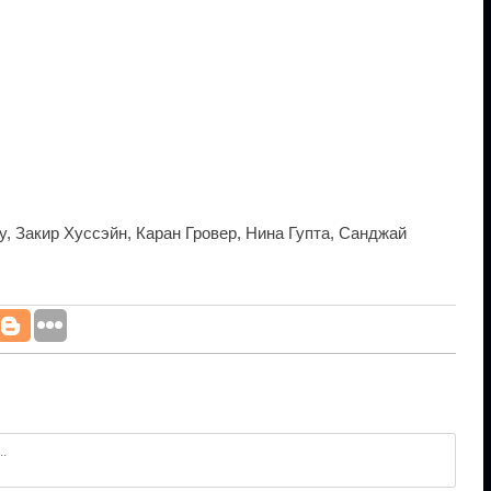
су, Закир Хуссэйн, Каран Гровер, Нина Гупта, Санджай