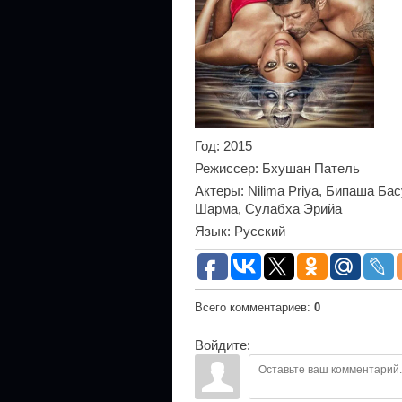
Год
: 2015
Режиссер
: Бхушан Патель
Актеры
: Nilima Priya, Бипаша Ба
Шарма, Сулабха Эрийа
Язык
: Русский
Всего комментариев
:
0
Войдите: