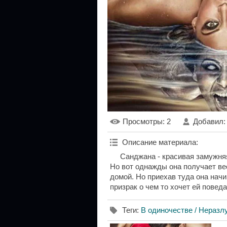
Просмотры
: 2
Добавил
Описание материала
:
Санджана - красивая замужняя
Но вот однажды она получает вес
домой. Но приехав туда она нач
призрак о чем то хочет ей поведат
Теги
:
В одиночестве / Неразл