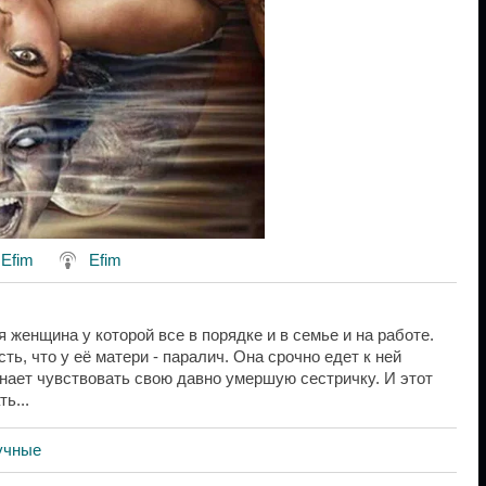
:
Efim
Efim
 женщина у которой все в порядке и в семье и на работе.
ть, что у её матери - паралич. Она срочно едет к ней
инает чувствовать свою давно умершую сестричку. И этот
ь...
учные