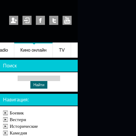
adio
Кино онлайн
TV
Поиск
Навигация:
Боевик
Вестерн
Исторические
Камедия