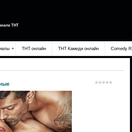
анала ТНТ
иалы
ТНТ онлайн
ТНТ Камеди онлайн
Comedy R
чные