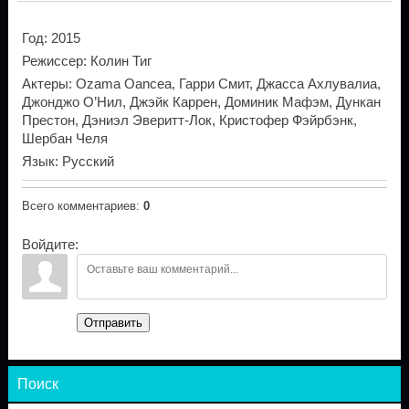
Год
: 2015
Режиссер
: Колин Тиг
Актеры
: Ozama Oancea, Гарри Смит, Джасса Ахлувалиа,
Джонджо О’Нил, Джэйк Каррен, Доминик Мафэм, Дункан
Престон, Дэниэл Эверитт-Лок, Кристофер Фэйрбэнк,
Шербан Челя
Язык
: Русский
Всего комментариев
:
0
Войдите:
Отправить
Поиск