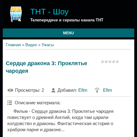
ТНТ - Шоу
Телепередачи и сериалы канала ТНТ
MENU
Главная
»
Видео
»
Ужасы
Сердце дракона 3: Проклятье
чародея
Просмотры
: 2
Добавил
:
Efim
Efim
Описание материала
:
Фильм - Сердце дракона 3: Проклятье чародея
повествует о древней Англий, когда там царили
колдовство и драконы. Фантастическая история о
храбром парне и драконе...