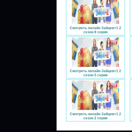
Смотреть онлайн Зайцев+1 2
сезон 8 серия
Смотреть онлайн Зайцев+1 2
сезон 5 серия
Смотреть онлайн Зайцев+1 2
сезон 2 серия