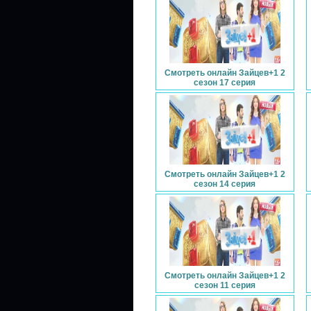
Смотреть онлайн Зайцев+1 2
сезон 17 серия
Смотреть онлайн Зайцев+1 2
сезон 14 серия
Смотреть онлайн Зайцев+1 2
сезон 11 серия