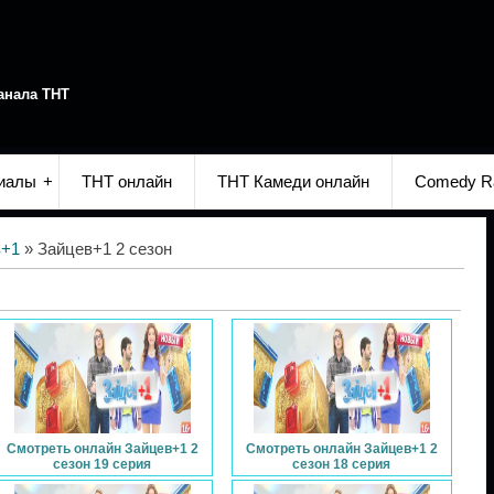
анала ТНТ
иалы
ТНТ онлайн
ТНТ Камеди онлайн
Comedy R
в+1
» Зайцев+1 2 сезон
Смотреть онлайн Зайцев+1 2
Смотреть онлайн Зайцев+1 2
сезон 19 серия
сезон 18 серия