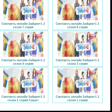
Смотреть онлайн Зайцев+1 2
Смотреть онлайн Зайцев+1 2
сезон 7 серия
сезон 6 серия
Смотреть онлайн Зайцев+1 2
Смотреть онлайн Зайцев+1 2
сезон 4 серия
сезон 3 серия
Смотреть онлайн Зайцев+1 2
Смотреть онлайн Зайцев+1 2
сезон 1 серия Саша+
сезон 1 серия