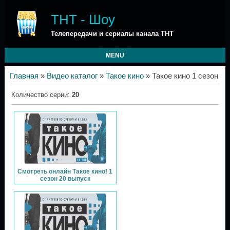
ТНТ - Шоу
Телепередачи и сериалы канала ТНТ
MENU
Главная
»
Видео каталог
»
Такое кино
» Такое кино 1 сезон
Количество серии
:
20
Смотреть онлайн Такое кино! 1
сезон 20 выпуск