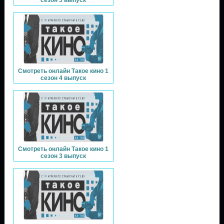
Смотреть онлайн Такое кино 1
сезон 4 выпуск
Смотреть онлайн Такое кино 1
сезон 3 выпуск