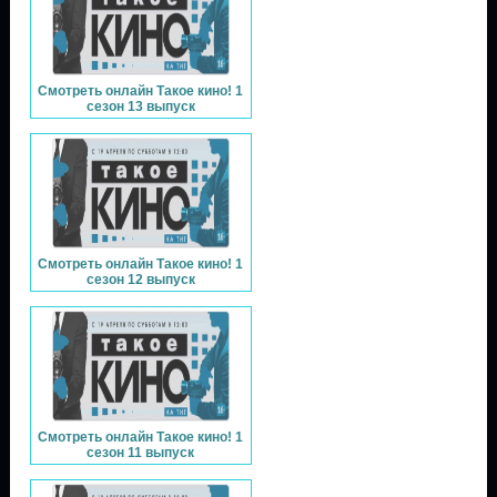
Смотреть онлайн Такое кино! 1
сезон 13 выпуск
Смотреть онлайн Такое кино! 1
сезон 12 выпуск
Смотреть онлайн Такое кино! 1
сезон 11 выпуск