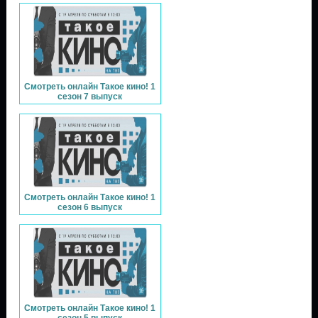
Смотреть онлайн Такое кино! 1
сезон 7 выпуск
Смотреть онлайн Такое кино! 1
сезон 6 выпуск
Смотреть онлайн Такое кино! 1
сезон 5 выпуск