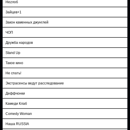
Неzлоб
Зайцев+1
Закон каменных джунглей
ЧОП
Дружба народов
Stand Up
Такое кино
Не спать!
Экстрасенсы ведут расследование
Деффчонки
Камеди Клаб
Comedy Woman
Наша RUSSIA