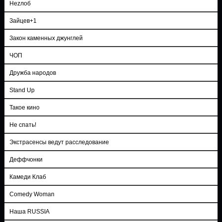
Неzлоб
Зайцев+1
Закон каменных джунглей
ЧОП
Дружба народов
Stand Up
Такое кино
Не спать!
Экстрасенсы ведут расследование
Деффчонки
Камеди Клаб
Comedy Woman
Наша RUSSIA