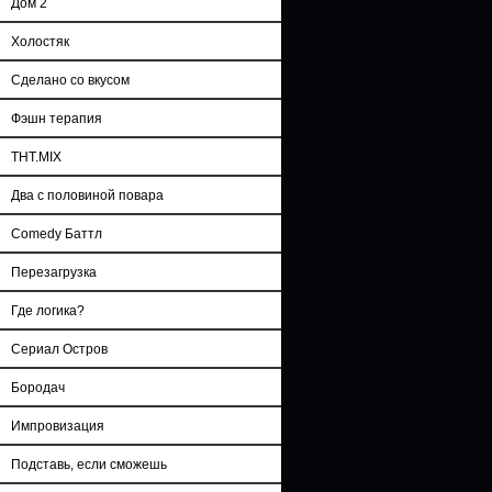
Дом 2
Холостяк
Сделано со вкусом
Фэшн терапия
ТНТ.MIX
Два с половиной повара
Comedy Баттл
Перезагрузка
Где логика?
Сериал Остров
Бородач
Импровизация
Подставь, если сможешь