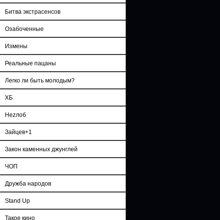
Битва экстрасенсов
Озабоченные
Измены
Реальные пацаны
Легко ли быть молодым?
ХБ
Неzлоб
Зайцев+1
Закон каменных джунглей
ЧОП
Дружба народов
Stand Up
Такое кино