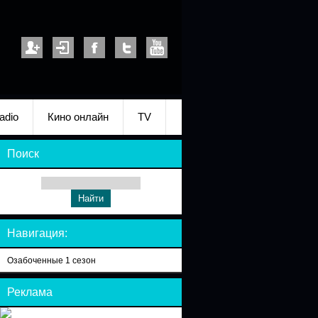
adio
Кино онлайн
TV
Поиск
Навигация:
Озабоченные 1 сезон
Реклама