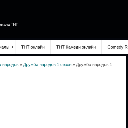
анала ТНТ
иалы
ТНТ онлайн
ТНТ Камеди онлайн
Comedy R
 народов
»
Дружба народов 1 сезон
» Дружба народов 1