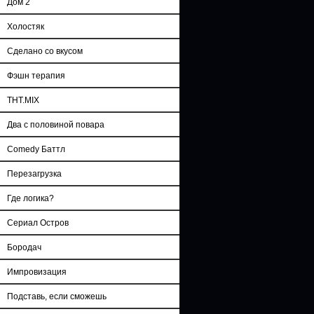
Дом 2
Холостяк
Сделано со вкусом
Фэшн терапия
ТНТ.MIX
Два с половиной повара
Comedy Баттл
Перезагрузка
Где логика?
Сериал Остров
Бородач
Импровизация
Подставь, если сможешь