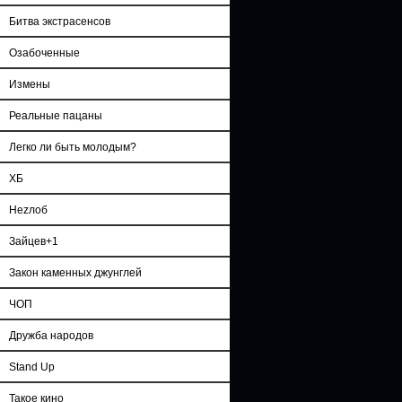
Битва экстрасенсов
Озабоченные
Измены
Реальные пацаны
Легко ли быть молодым?
ХБ
Неzлоб
Зайцев+1
Закон каменных джунглей
ЧОП
Дружба народов
Stand Up
Такое кино