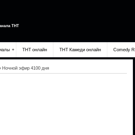
анала ТНТ
иалы
ТНТ онлайн
ТНТ Камеди онлайн
Comedy R
 Ночной эфир 4100 дня