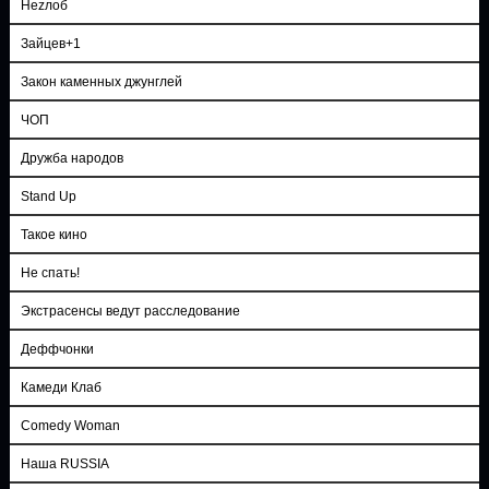
Неzлоб
Зайцев+1
Закон каменных джунглей
ЧОП
Дружба народов
Stand Up
Такое кино
Не спать!
Экстрасенсы ведут расследование
Деффчонки
Камеди Клаб
Comedy Woman
Наша RUSSIA