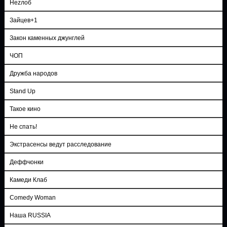
Неzлоб
Зайцев+1
Закон каменных джунглей
ЧОП
Дружба народов
Stand Up
Такое кино
Не спать!
Экстрасенсы ведут расследование
Деффчонки
Камеди Клаб
Comedy Woman
Наша RUSSIA