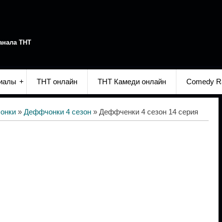
анала ТНТ
иалы
ТНТ онлайн
ТНТ Камеди онлайн
Comedy R
онки
»
Деффчонки 4 сезон
» Деффченки 4 сезон 14 серия