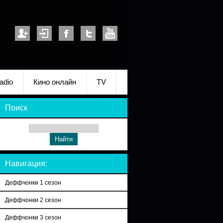
adio
Кино онлайн
TV
Поиск
Навигация:
Деффчонки 1 сезон
Деффчонки 2 сезон
Деффчонки 3 сезон