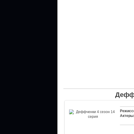
Деффч
Режисс
Актеры