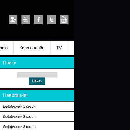
adio
Кино онлайн
TV
Поиск
Навигация:
Деффчонки 1 сезон
Деффчонки 2 сезон
Деффчонки 3 сезон