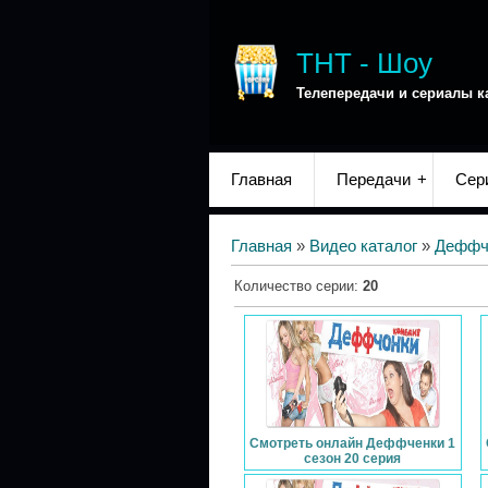
ТНТ - Шоу
Телепередачи и сериалы к
Главная
Передачи
Сер
Главная
»
Видео каталог
»
Деффч
Количество серии
:
20
Смотреть онлайн Деффченки 1
сезон 20 серия