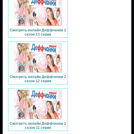
Смотреть онлайн Деффченки 2
сезон 13 серия
Смотреть онлайн Деффченки 2
сезон 12 серия
Смотреть онлайн Деффченки 2
сезон 11 серия