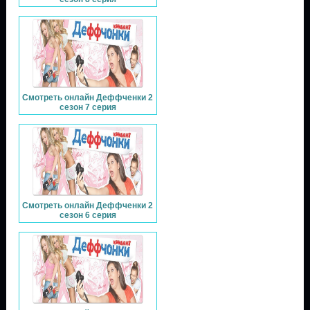
Смотреть онлайн Деффченки 2
сезон 7 серия
Смотреть онлайн Деффченки 2
сезон 6 серия