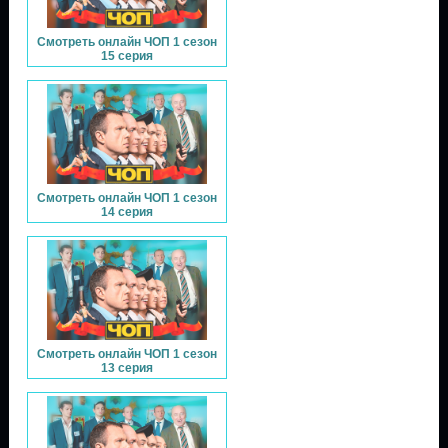
Смотреть онлайн ЧОП 1 сезон
15 серия
Смотреть онлайн ЧОП 1 сезон
14 серия
Смотреть онлайн ЧОП 1 сезон
13 серия