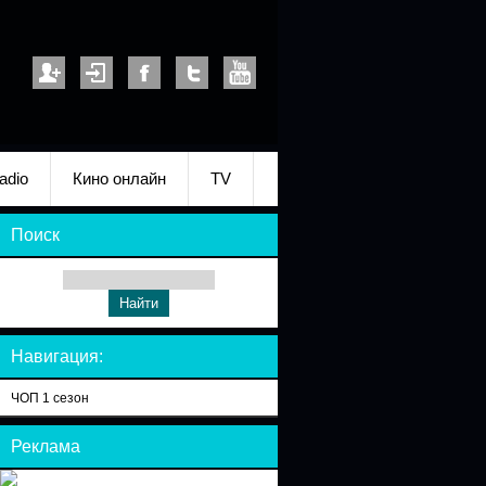
adio
Кино онлайн
TV
Поиск
Навигация:
ЧОП 1 сезон
Реклама