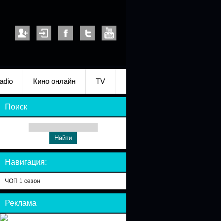
adio
Кино онлайн
TV
Поиск
Навигация:
ЧОП 1 сезон
Реклама