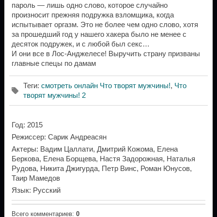
пароль — лишь одно слово, которое случайно
произносит прежняя подружка взломщика, когда
испытывает оргазм. Это не более чем одно слово, хотя
за прошедший год у нашего хакера было не менее с
десяток подружек, и с любой был секс…
И они все в Лос-Анджелесе! Выручить страну призваны
главные спецы по дамам
Теги
:
смотреть онлайн Что творят мужчины!
,
Что
творят мужчины! 2
Год
: 2015
Режиссер
: Сарик Андреасян
Актеры
: Вадим Цаллати, Дмитрий Кожома, Елена
Беркова, Елена Борщева, Настя Задорожная, Наталья
Рудова, Никита Джигурда, Петр Винс, Роман Юнусов,
Таир Мамедов
Язык
: Русский
Всего комментариев
:
0