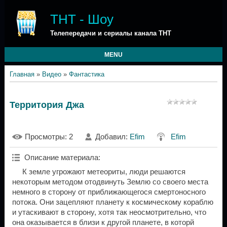
ТНТ - Шоу
Телепередачи и сериалы канала ТНТ
MENU
Главная
»
Видео
»
Фантастика
Территория Джа
Просмотры
: 2
Добавил
:
Efim
Efim
Описание материала
:
К земле угрожают метеориты, люди решаются
некоторым методом отодвинуть Землю со своего места
немного в сторону от приближающегося смертоносного
потока. Они зацепляют планету к космическому кораблю
и утаскивают в сторону, хотя так неосмотрительно, что
она оказывается в близи к другой планете, в которй