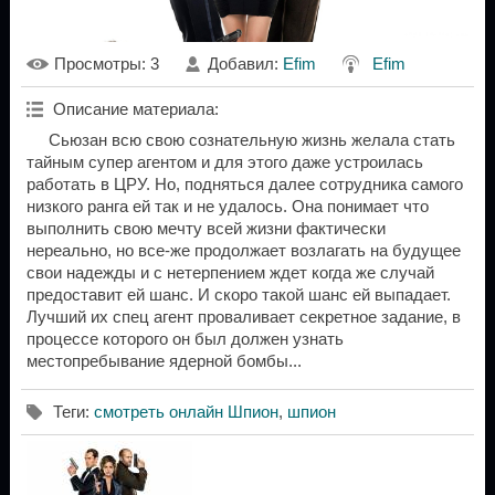
Просмотры
: 3
Добавил
:
Efim
Efim
Описание материала
:
Сьюзан всю свою сознательную жизнь желала стать
тайным супер агентом и для этого даже устроилась
работать в ЦРУ. Но, подняться далее сотрудника самого
низкого ранга ей так и не удалось. Она понимает что
выполнить свою мечту всей жизни фактически
нереально, но все-же продолжает возлагать на будущее
свои надежды и с нетерпением ждет когда же случай
предоставит ей шанс. И скоро такой шанс ей выпадает.
Лучший их спец агент проваливает секретное задание, в
процессе которого он был должен узнать
местопребывание ядерной бомбы...
Теги
:
смотреть онлайн Шпион
,
шпион