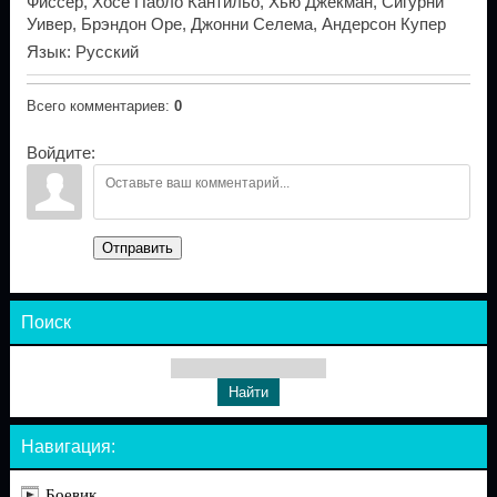
Фиссер, Хосе Пабло Кантильо, Хью Джекман, Сигурни
Уивер, Брэндон Оре, Джонни Селема, Андерсон Купер
Язык
: Русский
Всего комментариев
:
0
Войдите:
Отправить
Поиск
Навигация:
Боевик