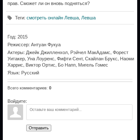
прав. Сможет ли он вновь подняться?
Теги
:
смотреть онлайн Левша
,
Левша
Год
: 2015
Режиссер
: Антуан Фукуа
Актеры
: Джейк Джилленхол, Рэйчел МакАдамс, Форест
Уитакер, Уна Лоуренс, Фифти Сент, Скайлан Брукс, Наоми
Харрис, Виктор Ортис, Бо Напп, Мигель Гомес
Язык
: Русский
Всего комментариев
:
0
Войдите:
Отправить