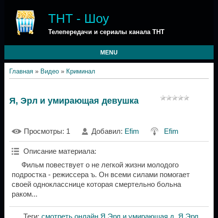
ТНТ - Шоу
Телепередачи и сериалы канала ТНТ
MENU
Главная
»
Видео
»
Криминал
Я, Эрл и умирающая девушка
Просмотры
: 1
Добавил
:
Efim
Efim
Описание материала
:
Фильм повествует о не легкой жизни молодого
подростка - режиссера ъ. Он всеми силами помогает
своей однокласснице которая смертельно больна
раком...
Теги
:
смотреть онлайн Я Эрл и умирающая д
,
Я Эрл