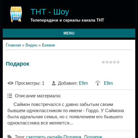
ТНТ - Шоу
Телепередачи и сериалы канала ТНТ
MENU
Главная
»
Видео
»
Боевик
Подарок
Просмотры
: 1
Добавил
:
Efim
Efim
Описание материала
:
Саймон повстречался с давно забытым своим
бывшем одноклассником по имени - Гордо. У Саймона
была идеальная семья, но с появлением его бывшего
одноклассника все меняется...
Теги
:
смотреть онлайн Подарок
,
Подарок