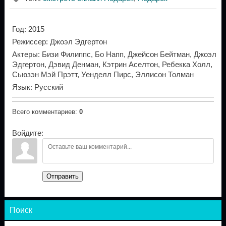
Год
: 2015
Режиссер
: Джоэл Эдгертон
Актеры
: Бизи Филиппс, Бо Напп, Джейсон Бейтман, Джоэл
Эдгертон, Дэвид Денман, Кэтрин Аселтон, Ребекка Холл,
Сьюзэн Мэй Прэтт, Уенделл Пирс, Эллисон Толман
Язык
: Русский
Всего комментариев
:
0
Войдите:
Отправить
Поиск