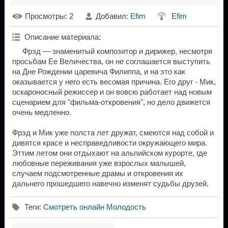
Просмотры
: 2
Добавил
:
Efim
Efim
Описание материала
:
Фрэд — знаменитый композитор и дирижер, несмотря
просьбам Ее Величества, он не соглашается выступить
на Дне Рождении царевича Филиппа, и на это как
оказывается у него есть весомая причина. Его друг - Мик,
оскароносный режиссер и он вовсю работает над новым
сценарием для "фильма-откровения", но дело движется
очень медленно.
Фрэд и Мик уже полста лет дружат, смеются над собой и
дивятся красе и несправедливости окружающего мира.
Эттим летом они отдыхают на альпийском курорте, где
любовные переживания уже взрослых малышей,
случаем подсмотренные драмы и откровения их
дальнего прошедшего навечно изменят судьбы друзей.
Теги
:
Смотреть онлайн Молодость