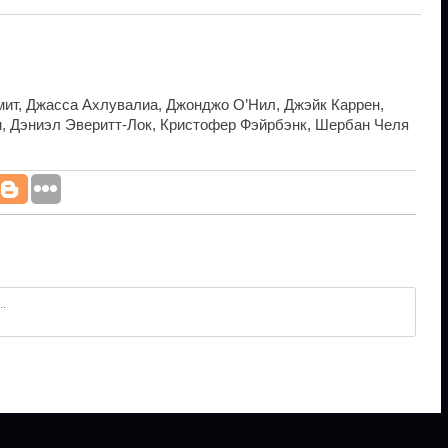
мит, Джасса Ахлувалиа, Джонджо О’Нил, Джэйк Каррен,
, Дэниэл Эверитт-Лок, Кристофер Фэйрбэнк, Шербан Челя