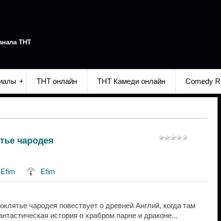
анала ТНТ
иалы
ТНТ онлайн
ТНТ Камеди онлайн
Comedy R
ятье чародея
:
Efim
Efim
оклятье чародея повествует о древней Англий, когда там
нтастическая история о храбром парне и драконе...