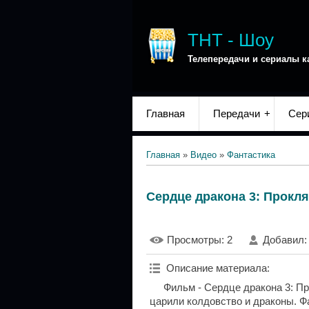
ТНТ - Шоу
Телепередачи и сериалы к
Главная
Передачи
Сер
Главная
»
Видео
»
Фантастика
Сердце дракона 3: Прокл
Просмотры
: 2
Добавил
Описание материала
:
Фильм - Сердце дракона 3: Пр
царили колдовство и драконы. Фа