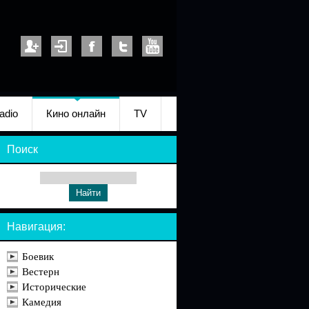
adio
Кино онлайн
TV
Поиск
Навигация:
Боевик
Вестерн
Исторические
Камедия