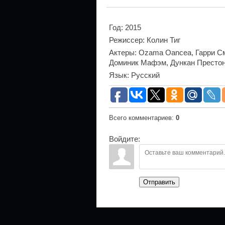
Год
: 2015
Режиссер
: Колин Тиг
Актеры
: Ozama Oancea, Гарри С
Доминик Мафэм, Дункан Престон
Язык
: Русский
Всего комментариев
:
0
Войдите:
Отправить