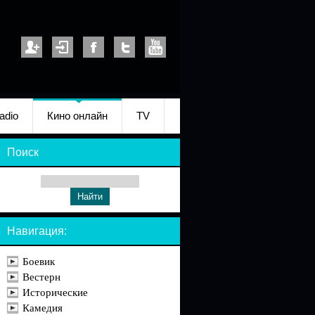
adio
Кино онлайн
TV
Поиск
Навигация:
Боевик
Вестерн
Исторические
Камедия