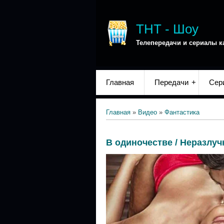
ТНТ - Шоу
Телепередачи и сериалы к
Главная
Передачи
Сер
Главная
»
Видео
»
Фантастика
В одиночестве / Неразлу