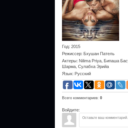
Год
: 2015
Режиссер
: Бхушан Патель
Актеры
: Nilima Priya, Бипаша Ба
Шарма, Сулабха Эрийа
Язык
: Русский
Всего комментариев
:
0
Войдите: