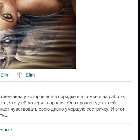
:
Efim
Efim
 женщина у которой все в порядке и в семье и на работе.
ть, что у её матери - паралич. Она срочно едет к ней
инает чувствовать свою давно умершую сестричку. И этот
ь...
учные