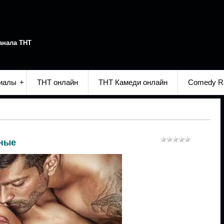
анала ТНТ
иалы
ТНТ онлайн
ТНТ Камеди онлайн
Comedy R
чные