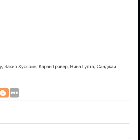
су, Закир Хуссэйн, Каран Гровер, Нина Гупта, Санджай