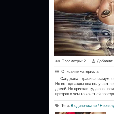
Просмотры
: 2
Добавил
Описание материала
:
Санджана - красивая замужняя
Но вот однажды она получает вес
домой. Но приехав туда она нач
призрак о чем то хочет ей поведат
Теги
:
В одиночестве / Неразл