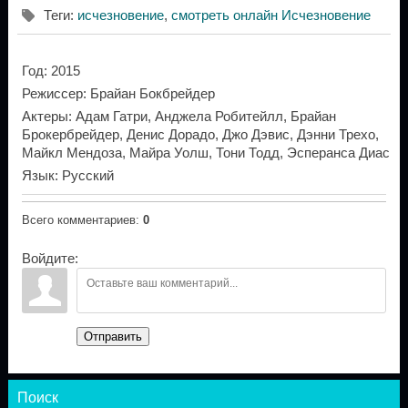
Теги
:
исчезновение
,
смотреть онлайн Исчезновение
Год
: 2015
Режиссер
: Брайан Бокбрейдер
Актеры
: Адам Гатри, Анджела Робитейлл, Брайан
Брокербрейдер, Денис Дорадо, Джо Дэвис, Дэнни Трехо,
Майкл Мендоза, Майра Уолш, Тони Тодд, Эсперанса Диас
Язык
: Русский
Всего комментариев
:
0
Войдите:
Отправить
Поиск