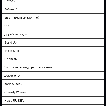
Неzлоб
Зайцев+1
Закон каменных джунглей
ЧОП
Дружба народов
Stand Up
Такое кино
Не спать!
Экстрасенсы ведут расследование
Деффчонки
Камеди Клаб
Comedy Woman
Наша RUSSIA