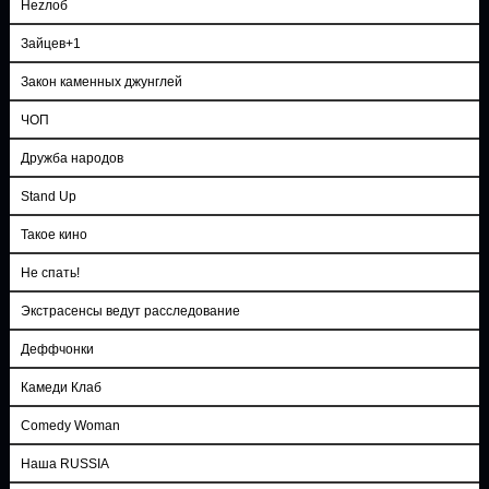
Неzлоб
Зайцев+1
Закон каменных джунглей
ЧОП
Дружба народов
Stand Up
Такое кино
Не спать!
Экстрасенсы ведут расследование
Деффчонки
Камеди Клаб
Comedy Woman
Наша RUSSIA