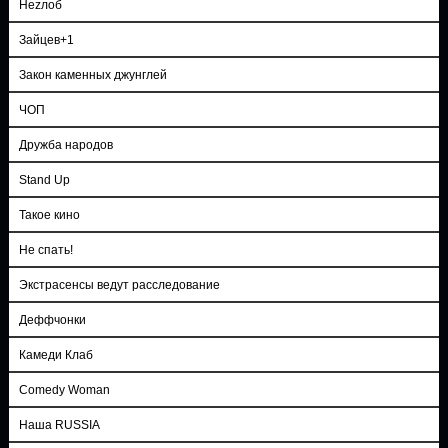
Неzлоб
Зайцев+1
Закон каменных джунглей
ЧОП
Дружба народов
Stand Up
Такое кино
Не спать!
Экстрасенсы ведут расследование
Деффчонки
Камеди Клаб
Comedy Woman
Наша RUSSIA