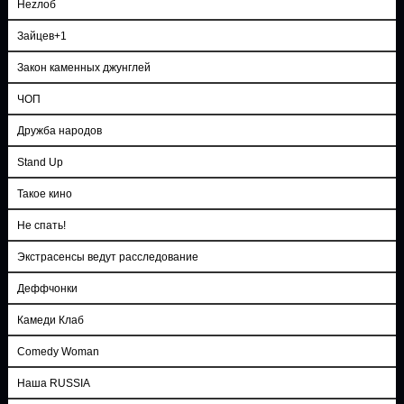
Неzлоб
Зайцев+1
Закон каменных джунглей
ЧОП
Дружба народов
Stand Up
Такое кино
Не спать!
Экстрасенсы ведут расследование
Деффчонки
Камеди Клаб
Comedy Woman
Наша RUSSIA