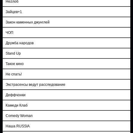
Неzлоб
Зайцев+1
Закон каменных джунглей
ЧОП
Дружба народов
Stand Up
Такое кино
Не спать!
Экстрасенсы ведут расследование
Деффчонки
Камеди Клаб
Comedy Woman
Наша RUSSIA