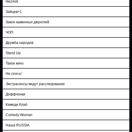
Неzлоб
Зайцев+1
Закон каменных джунглей
ЧОП
Дружба народов
Stand Up
Такое кино
Не спать!
Экстрасенсы ведут расследование
Деффчонки
Камеди Клаб
Comedy Woman
Наша RUSSIA