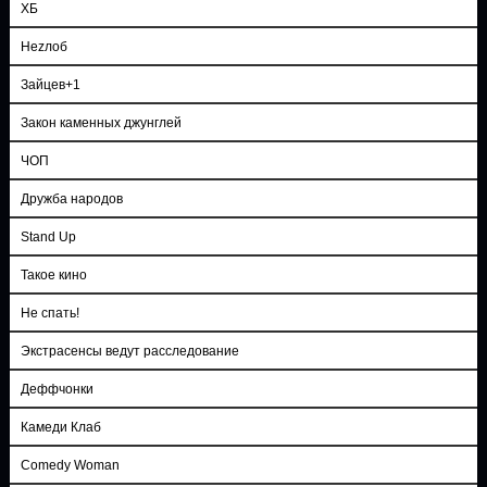
ХБ
Неzлоб
Зайцев+1
Закон каменных джунглей
ЧОП
Дружба народов
Stand Up
Такое кино
Не спать!
Экстрасенсы ведут расследование
Деффчонки
Камеди Клаб
Comedy Woman