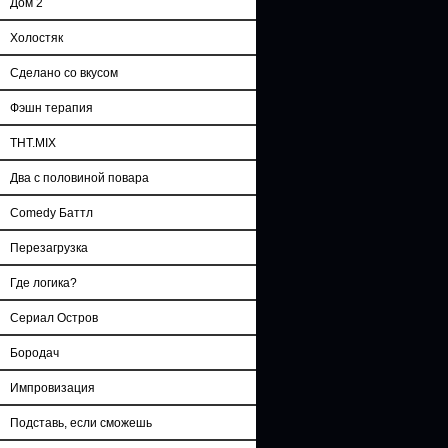
Дом 2
Холостяк
Сделано со вкусом
Фэшн терапия
ТНТ.MIX
Два с половиной повара
Comedy Баттл
Перезагрузка
Где логика?
Сериал Остров
Бородач
Импровизация
Подставь, если сможешь