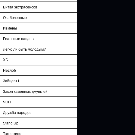
Битва экстрасенсов
Озабоченные
Измены
Реальные пацаны
Легко ли быть молодым?
ХБ
Неzлоб
Зайцев+1
Закон каменных джунглей
ЧОП
Дружба народов
Stand Up
Такое кино