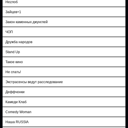
Неzлоб
Зайцев+1
Закон каменных джунглей
ЧОП
Дружба народов
Stand Up
Такое кино
Не спать!
Экстрасенсы ведут расследование
Деффчонки
Камеди Клаб
Comedy Woman
Наша RUSSIA