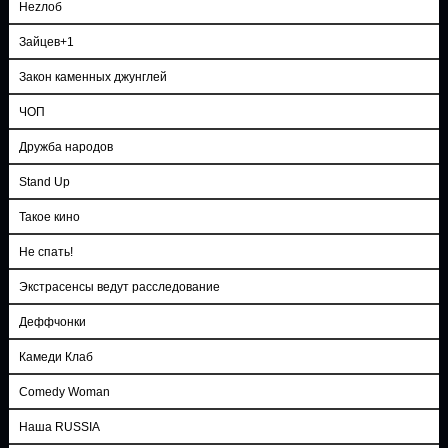
Неzлоб
Зайцев+1
Закон каменных джунглей
ЧОП
Дружба народов
Stand Up
Такое кино
Не спать!
Экстрасенсы ведут расследование
Деффчонки
Камеди Клаб
Comedy Woman
Наша RUSSIA