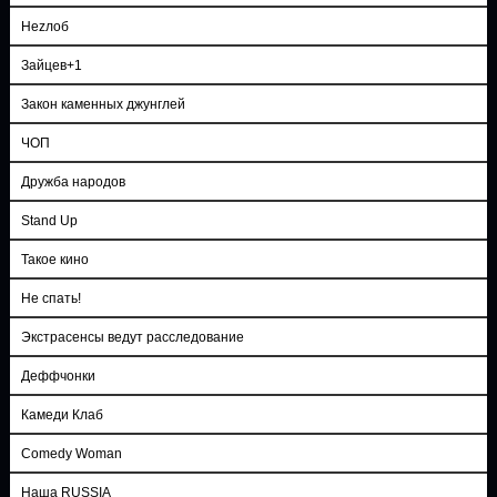
Неzлоб
Зайцев+1
Закон каменных джунглей
ЧОП
Дружба народов
Stand Up
Такое кино
Не спать!
Экстрасенсы ведут расследование
Деффчонки
Камеди Клаб
Comedy Woman
Наша RUSSIA