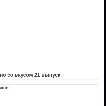
но со вкусом 21 выпуск
ер:
ТНТ
: