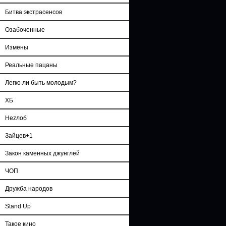
Битва экстрасенсов
Озабоченные
Измены
Реальные пацаны
Легко ли быть молодым?
ХБ
Неzлоб
Зайцев+1
Закон каменных джунглей
ЧОП
Дружба народов
Stand Up
Такое кино