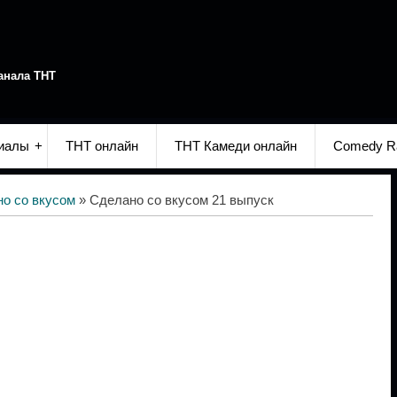
анала ТНТ
иалы
ТНТ онлайн
ТНТ Камеди онлайн
Comedy R
о со вкусом
» Сделано со вкусом 21 выпуск