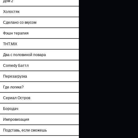
Дом 2
Холостяк
Сделано со вкусом
Фэшн терапия
ТНТ.MIX
Два с половиной повара
Comedy Баттл
Перезагрузка
Где логика?
Сериал Остров
Бородач
Импровизация
Подставь, если сможешь