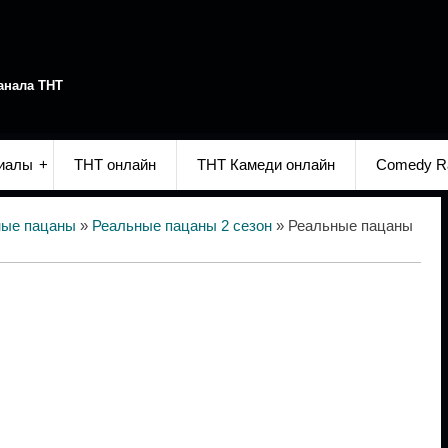
анала ТНТ
иалы
ТНТ онлайн
ТНТ Камеди онлайн
Comedy R
ные пацаны
»
Реальные пацаны 2 сезон
» Реальные пацаны