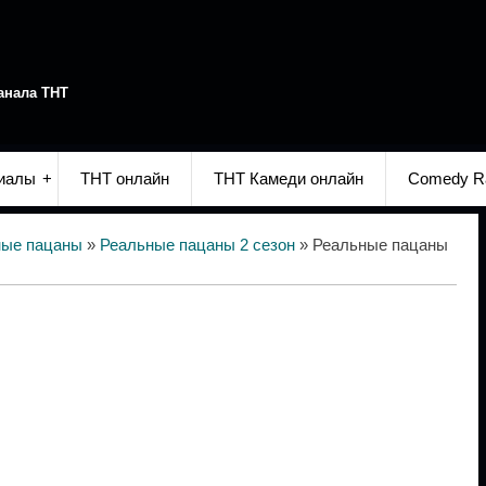
анала ТНТ
иалы
ТНТ онлайн
ТНТ Камеди онлайн
Comedy R
ные пацаны
»
Реальные пацаны 2 сезон
» Реальные пацаны