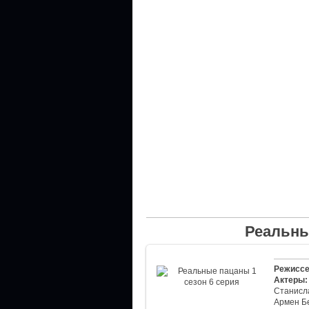
Реальны
Режиссе
Актеры:
Станисл
Армен Б