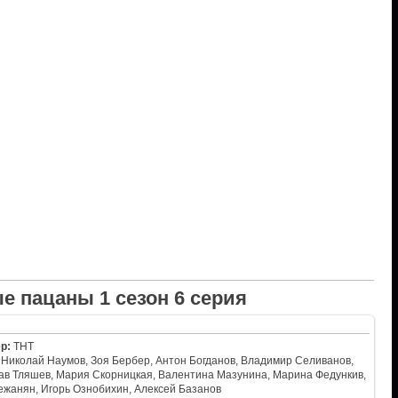
е пацаны 1 сезон 6 серия
р:
ТНТ
Николай Наумов, Зоя Бербер, Антон Богданов, Владимир Селиванов,
ав Тляшев, Мария Скорницкая, Валентина Мазунина, Марина Федункив,
ежанян, Игорь Ознобихин, Алексей Базанов