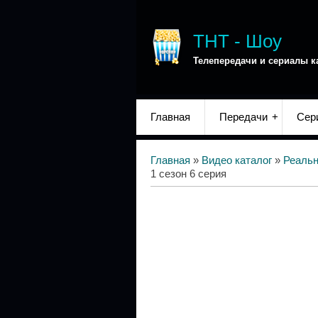
ТНТ - Шоу
Телепередачи и сериалы к
Главная
Передачи
Сер
Главная
»
Видео каталог
»
Реаль
1 сезон 6 серия