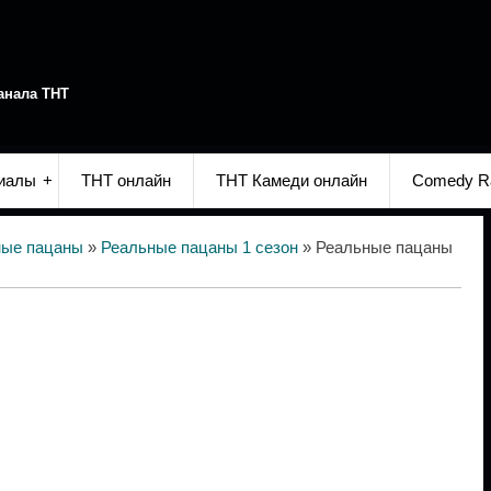
анала ТНТ
иалы
ТНТ онлайн
ТНТ Камеди онлайн
Comedy R
ные пацаны
»
Реальные пацаны 1 сезон
» Реальные пацаны