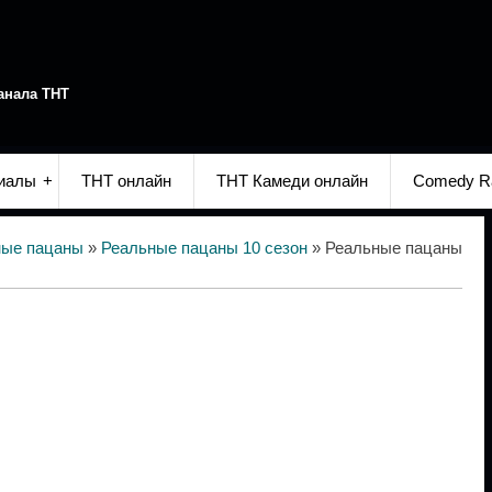
анала ТНТ
иалы
ТНТ онлайн
ТНТ Камеди онлайн
Comedy R
ные пацаны
»
Реальные пацаны 10 сезон
» Реальные пацаны